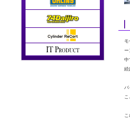
モ
ー
中
続
バ
こ
こ